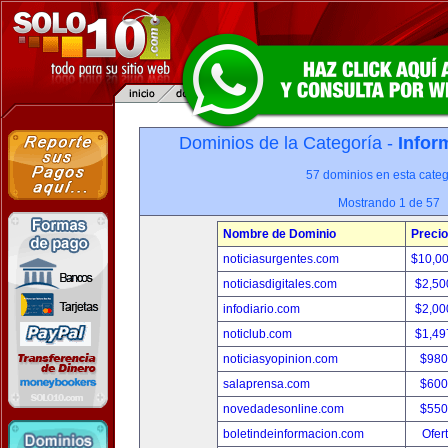
Dominios de la Categoría -
Infor
57 dominios en esta categ
Mostrando 1 de 57
Nombre de Dominio
Precio
noticiasurgentes.com
$10,0
noticiasdigitales.com
$2,50
infodiario.com
$2,00
noticlub.com
$1,49
noticiasyopinion.com
$980
salaprensa.com
$600
novedadesonline.com
$550
boletindeinformacion.com
Ofer