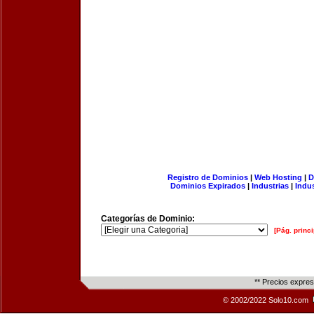
Registro de Dominios
|
Web Hosting
|
D
Dominios Expirados
|
Industrias
|
Indu
Categorías de Dominio:
[Pág. princi
** Precios expre
© 2002/2022 Solo10.com