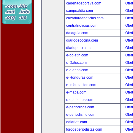
cadenadeportiva.com
Ofer
campoaldia.com
Ofer
cazadordenoticias.com
Ofer
centralnoticias.com
Ofer
dataguia.com
Ofer
diariodecocina.com
Ofer
diarioperu.com
Ofer
e-boletin.com
Ofer
e-Datos.com
Ofer
e-diarios.com
Ofer
e-Honduras.com
Ofer
e-Informacion.com
Ofer
e-mapa.com
Ofer
e-opiniones.com
Ofer
e-periodicos.com
Ofer
e-periodismo.com
Ofer
ediarios.com
Ofer
forodeperiodistas.com
Ofer