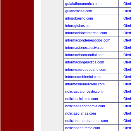
guialatinoamerica.com
Ofer
guianoticias.com
Ofer
infogobierno.com
Ofer
inforegistros.com
Ofer
informacioncomercial.com
Ofer
informaciondenegocios.com
Ofer
informacionexclusiva.com
Ofer
informacionmundial.com
Ofer
informacionpractica.com
Ofer
informeagropecuario.com
Ofer
informeambiental.com
Ofer
informesdemercado.com
Ofer
noticiasbaloncesto.com
Ofer
noticiasciclismo.com
Ofer
noticiasdeeconomia.com
Ofer
noticiasdiarias.com
Ofer
noticiasempresariales.com
Ofer
noticiasendirecto.com
Ofer