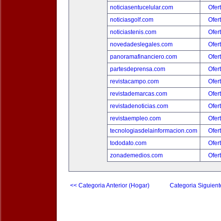
noticiasentucelular.com
Ofer
noticiasgolf.com
Ofer
noticiastenis.com
Ofer
novedadeslegales.com
Ofer
panoramafinanciero.com
Ofer
partesdeprensa.com
Ofer
revistacampo.com
Ofer
revistademarcas.com
Ofer
revistadenoticias.com
Ofer
revistaempleo.com
Ofer
tecnologiasdelainformacion.com
Ofer
tododato.com
Ofer
zonademedios.com
Ofer
<< Categoria Anterior (Hogar)
Categoria Siguient