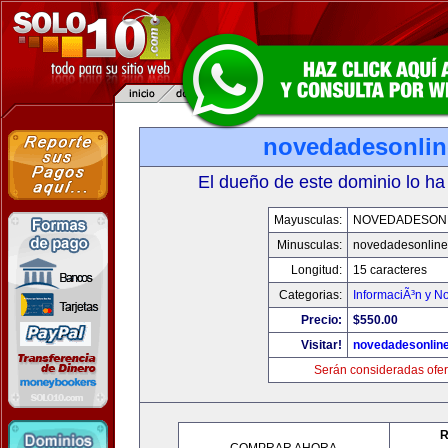
novedadesonli
El dueño de este dominio lo ha
Mayusculas:
NOVEDADESON
Minusculas:
novedadesonlin
Longitud:
15 caracteres
Categorias:
InformaciÃ³n y No
Precio:
$550.00
Visitar!
novedadesonlin
Serán consideradas ofer
R