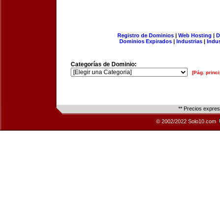
Registro de Dominios
|
Web Hosting
|
D
Dominios Expirados
|
Industrias
|
Indu
Categorías de Dominio:
[Pág. princi
** Precios expre
© 2002/2022 Solo10.com