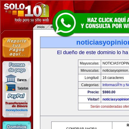
noticiasyopini
El dueño de este dominio lo ha
Mayusculas:
NOTICIASYOPI
Minusculas:
noticiasyopinion
Longitud:
16 caracteres
Categorias:
InformaciÃ³n y N
Precio:
$980.00
Visitar!
noticiasyopinio
Serán consideradas ofer
R