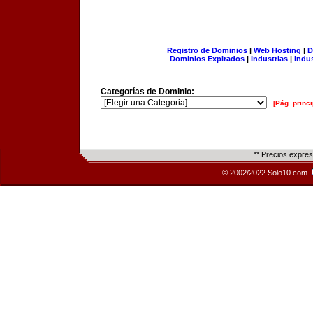
Registro de Dominios
|
Web Hosting
|
D
Dominios Expirados
|
Industrias
|
Indu
Categorías de Dominio:
[Pág. princi
** Precios expre
© 2002/2022 Solo10.com