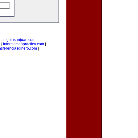
pa
|
guiasanjuan.com
|
m
|
informacionpractica.com
|
nsferenciasdinero.com
|