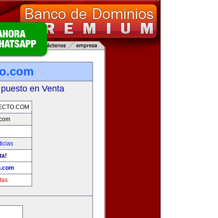
to.com
 puesto en Venta
ECTO.COM
.com
icias
ta!
o.com
tas