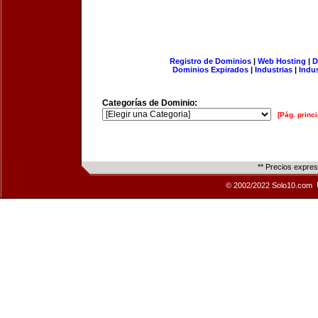
Registro de Dominios
|
Web Hosting
|
D
Dominios Expirados
|
Industrias
|
Indu
Categorías de Dominio:
[Pág. princi
** Precios expre
© 2002/2022 Solo10.com