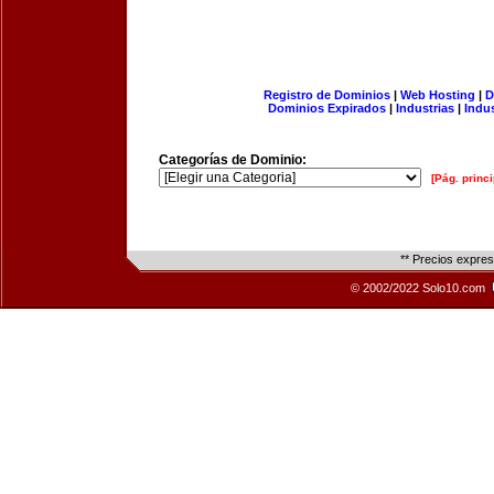
Registro de Dominios
|
Web Hosting
|
D
Dominios Expirados
|
Industrias
|
Indu
Categorías de Dominio:
[Pág. princi
** Precios expre
© 2002/2022 Solo10.com