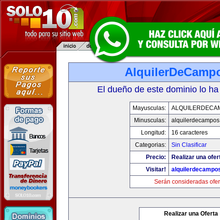
AlquilerDeCamp
El dueño de este dominio lo ha
Mayusculas:
ALQUILERDECA
Minusculas:
alquilerdecampos
Longitud:
16 caracteres
Categorias:
Sin Clasificar
Precio:
Realizar una ofer
Visitar!
alquilerdecampo
Serán consideradas ofer
Realizar una Oferta