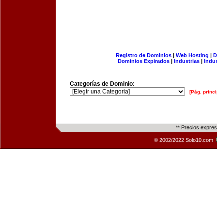
Registro de Dominios
|
Web Hosting
|
D
Dominios Expirados
|
Industrias
|
Indu
Categorías de Dominio:
[Pág. princi
** Precios expre
© 2002/2022 Solo10.com