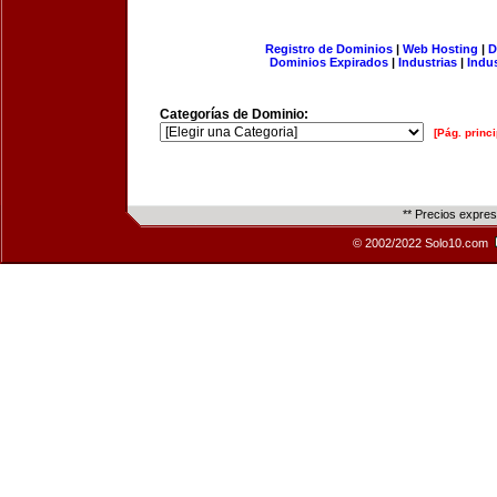
Registro de Dominios
|
Web Hosting
|
D
Dominios Expirados
|
Industrias
|
Indu
Categorías de Dominio:
[Pág. princi
** Precios expre
© 2002/2022 Solo10.com