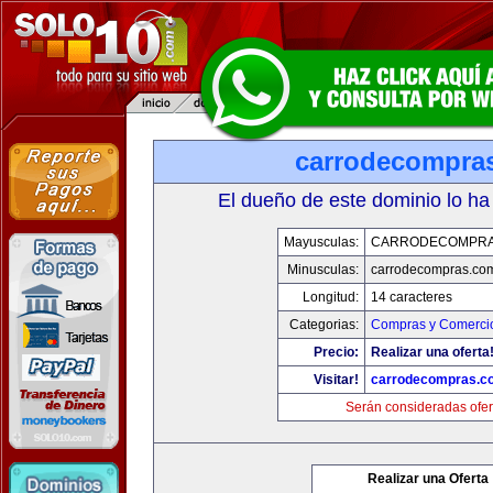
carrodecompra
El dueño de este dominio lo ha
Mayusculas:
CARRODECOMPRA
Minusculas:
carrodecompras.co
Longitud:
14 caracteres
Categorias:
Compras y Comercio
Precio:
Realizar una oferta
Visitar!
carrodecompras.c
Serán consideradas ofer
Realizar una Oferta