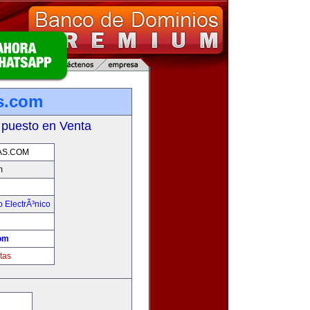
s.com
 puesto en Venta
S.COM
m
 ElectrÃ³nico
!
om
tas