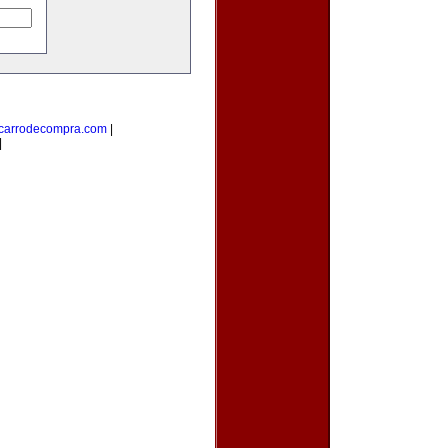
carrodecompra.com
|
|