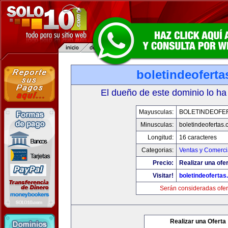
boletindeofert
El dueño de este dominio lo ha
Mayusculas:
BOLETINDEOFE
Minusculas:
boletindeofertas
Longitud:
16 caracteres
Categorias:
Ventas y Comerci
Precio:
Realizar una ofer
Visitar!
boletindeoferta
Serán consideradas ofer
Realizar una Oferta