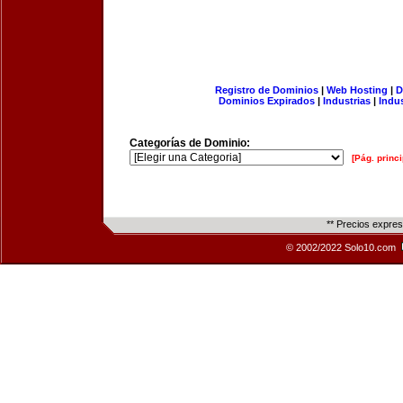
Registro de Dominios
|
Web Hosting
|
D
Dominios Expirados
|
Industrias
|
Indu
Categorías de Dominio:
[Pág. princi
** Precios expre
© 2002/2022 Solo10.com