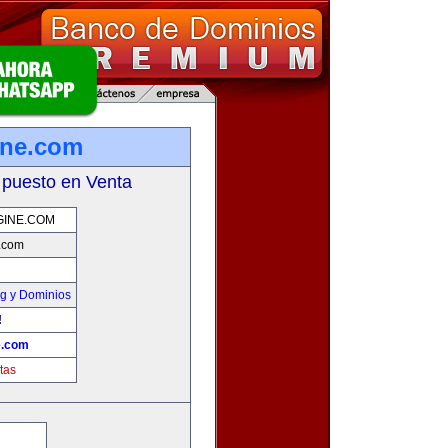
ine.com
 puesto en Venta
GINE.COM
.com
g y Dominios
!
e.com
tas