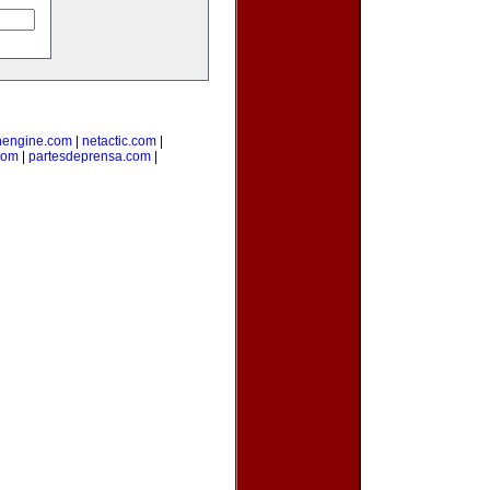
nengine.com
|
netactic.com
|
com
|
partesdeprensa.com
|