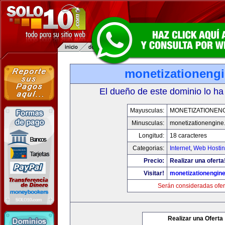
monetizationeng
El dueño de este dominio lo ha
Mayusculas:
MONETIZATIONEN
Minusculas:
monetizationengine
Longitud:
18 caracteres
Categorias:
Internet
,
Web Hostin
Precio:
Realizar una oferta
Visitar!
monetizationengin
Serán consideradas ofer
Realizar una Oferta