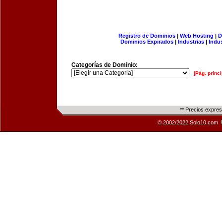
Registro de Dominios
|
Web Hosting
|
D
Dominios Expirados
|
Industrias
|
Indu
Categorías de Dominio:
[Pág. princi
** Precios expre
© 2002/2022 Solo10.com