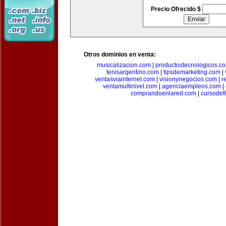
Precio Ofrecido $
Otros dominios en venta:
musicalizacion.com
|
productostecnologicos.c
tenisargentino.com
|
tipsdemarketing.com
|
ventasviainternet.com
|
visionynegocios.com
|
r
ventamultinivel.com
|
agenciaempleos.com
|
comprandoenlared.com
|
cursodef