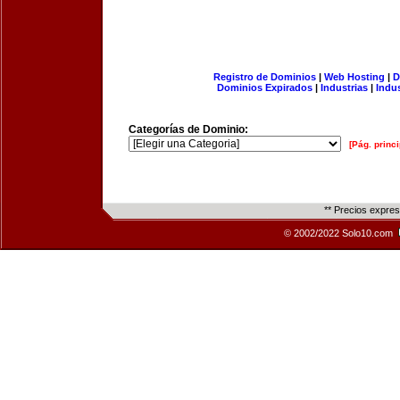
Registro de Dominios
|
Web Hosting
|
D
Dominios Expirados
|
Industrias
|
Indu
Categorías de Dominio:
[Pág. princi
** Precios expre
© 2002/2022 Solo10.com