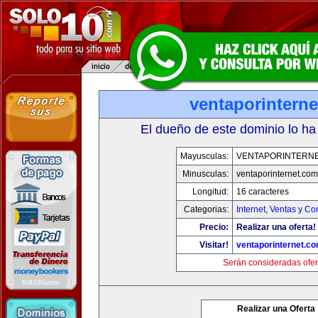
ventaporintern
El dueño de este dominio lo ha
Mayusculas:
VENTAPORINTERN
Minusculas:
ventaporinternet.com
Longitud:
16 caracteres
Categorias:
Internet
,
Ventas y Co
Precio:
Realizar una oferta!
Visitar!
ventaporinternet.c
Serán consideradas ofer
Realizar una Oferta