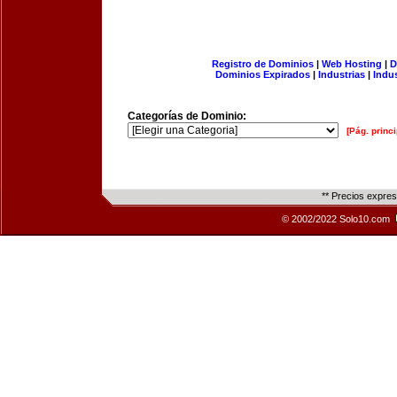
Registro de Dominios
|
Web Hosting
|
D
Dominios Expirados
|
Industrias
|
Indu
Categorías de Dominio:
[Pág. princi
** Precios expre
© 2002/2022 Solo10.com