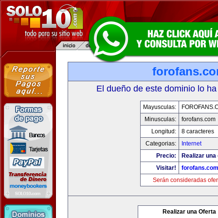
forofans.c
El dueño de este dominio lo ha
Mayusculas:
FOROFANS.
Minusculas:
forofans.com
Longitud:
8 caracteres
Categorias:
Internet
Precio:
Realizar una 
Visitar!
forofans.co
Serán consideradas ofer
Realizar una Oferta