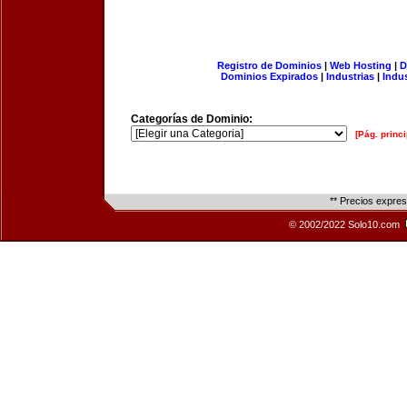
Registro de Dominios
|
Web Hosting
|
D
Dominios Expirados
|
Industrias
|
Indu
Categorías de Dominio:
[Pág. princi
** Precios expre
© 2002/2022 Solo10.com