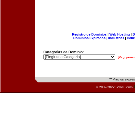
Registro de Dominios
|
Web Hosting
|
D
Dominios Expirados
|
Industrias
|
Indu
Categorías de Dominio:
[Pág. princi
** Precios expre
© 2002/2022 Solo10.com