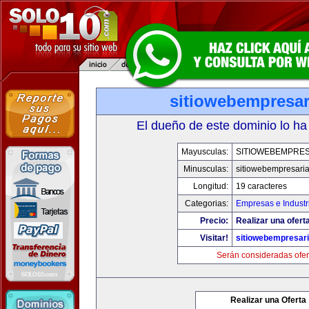
sitiowebempresar
El dueño de este dominio lo ha
Mayusculas:
SITIOWEBEMPRES
Minusculas:
sitiowebempresaria
Longitud:
19 caracteres
Categorias:
Empresas e Industr
Precio:
Realizar una oferta
Visitar!
sitiowebempresari
Serán consideradas ofer
Realizar una Oferta