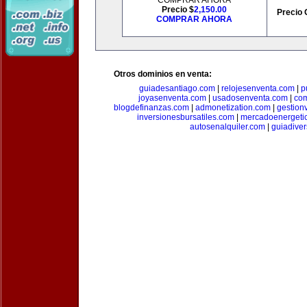
COMPRAR AHORA
Precio $
2,150.00
Precio 
COMPRAR AHORA
Otros dominios en venta:
guiadesantiago.com
|
relojesenventa.com
|
p
joyasenventa.com
|
usadosenventa.com
|
co
blogdefinanzas.com
|
admonetization.com
|
gestion
inversionesbursatiles.com
|
mercadoenergeti
autosenalquiler.com
|
guiadive