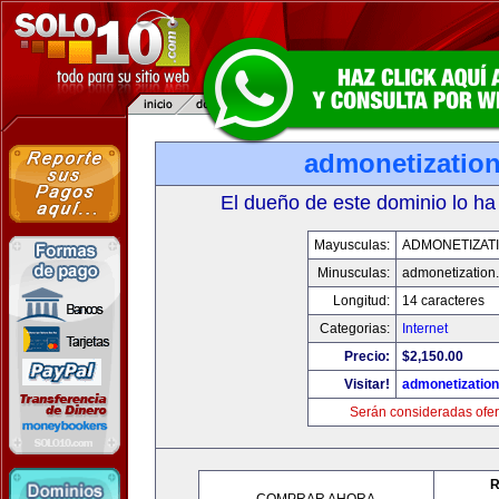
admonetizatio
El dueño de este dominio lo ha
Mayusculas:
ADMONETIZAT
Minusculas:
admonetization
Longitud:
14 caracteres
Categorias:
Internet
Precio:
$2,150.00
Visitar!
admonetizatio
Serán consideradas ofer
R