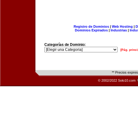
Registro de Dominios
|
Web Hosting
|
D
Dominios Expirados
|
Industrias
|
Indu
Categorías de Dominio:
[Pág. princi
** Precios expre
© 2002/2022 Solo10.com