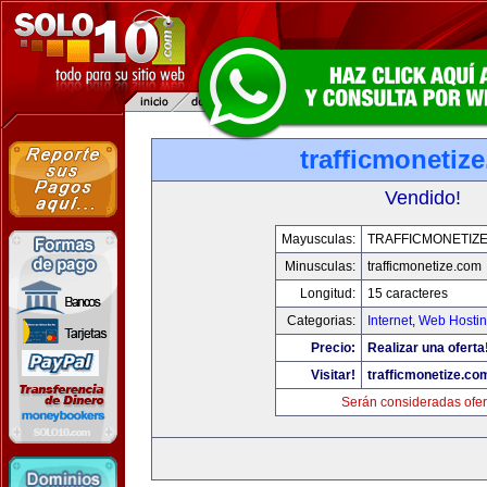
trafficmonetiz
Vendido!
Mayusculas:
TRAFFICMONETIZ
Minusculas:
trafficmonetize.com
Longitud:
15 caracteres
Categorias:
Internet
,
Web Hostin
Precio:
Realizar una oferta
Visitar!
trafficmonetize.co
Serán consideradas ofer