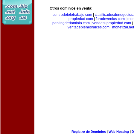
Otros dominios en venta:
centrodeteletrabajo.com
|
clasificadosdenegocios
propiedad.com
|
forodeventas.com
|
mon
parkingdedominio.com
|
vendasupropiedad.com
|
ventadebienesraices.com
|
monetizar.net
Registro de Dominios
|
Web Hosting
|
D