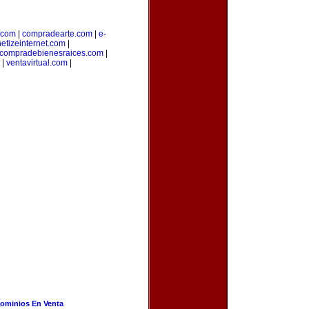
.com
|
compradearte.com
|
e-
etizeinternet.com
|
compradebienesraices.com
|
|
ventavirtual.com
|
ominios En Venta