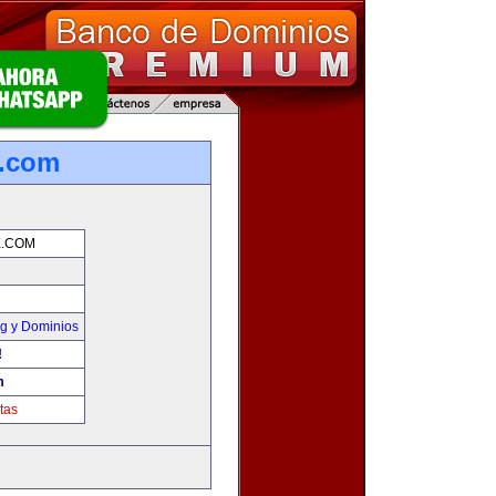
e.com
E.COM
g y Dominios
!
m
tas