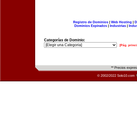
Registro de Dominios
|
Web Hosting
|
D
Dominios Expirados
|
Industrias
|
Indu
Categorías de Dominio:
[Pág. princi
** Precios expre
© 2002/2022 Solo10.com