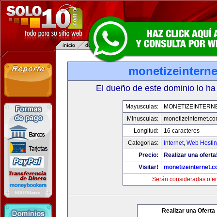
monetizeintern
El dueño de este dominio lo ha
Mayusculas:
MONETIZEINTERN
Minusculas:
monetizeinternet.c
Longitud:
16 caracteres
Categorias:
Internet
,
Web Hostin
Precio:
Realizar una oferta
Visitar!
monetizeinternet.
Serán consideradas ofer
Realizar una Oferta