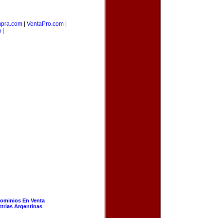
pra.com
|
VentaPro.com
|
m
|
ominios En Venta
strias Argentinas