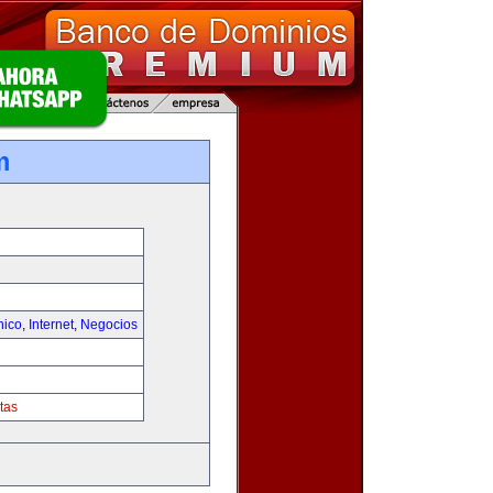
m
nico
,
Internet
,
Negocios
tas