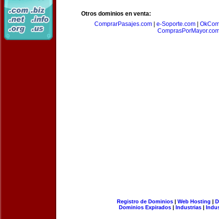
Otros dominios en venta:
ComprarPasajes.com
|
e-Soporte.com
|
OkCom
ComprasPorMayor.co
Registro de Dominios
|
Web Hosting
|
D
Dominios Expirados
|
Industrias
|
Indu