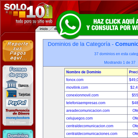
Dominios de la Categoría -
Comunica
37 dominios en esta categ
Mostrando 1 de 37
Nombre de Dominio
Prec
fonox.com
$49,
movilink.com
$2,
conexionmovil.com
$5
telefoniaempresas.com
$4
areadecomunicacion.com
Ofe
celujuegos.com
Ofe
centraldecomunicacion.com
Ofe
centraldecomunicaciones.com
Ofe