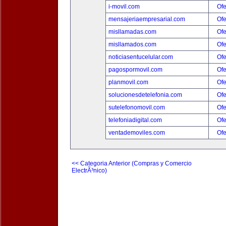
i-movil.com
Ofe
mensajeriaempresarial.com
Ofe
misllamadas.com
Ofe
misllamados.com
Ofe
noticiasentucelular.com
Ofe
pagospormovil.com
Ofe
planmovil.com
Ofe
solucionesdetelefonia.com
Ofe
sutelefonomovil.com
Ofe
telefoniadigital.com
Ofe
ventademoviles.com
Ofe
<< Categoria Anterior (Compras y Comercio
ElectrÃ³nico)