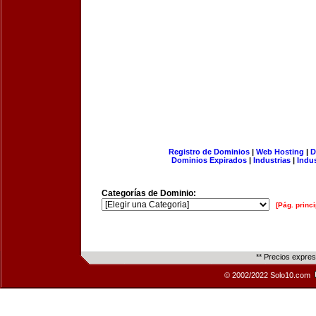
Registro de Dominios
|
Web Hosting
|
D
Dominios Expirados
|
Industrias
|
Indu
Categorías de Dominio:
[Pág. princi
** Precios expre
© 2002/2022 Solo10.com