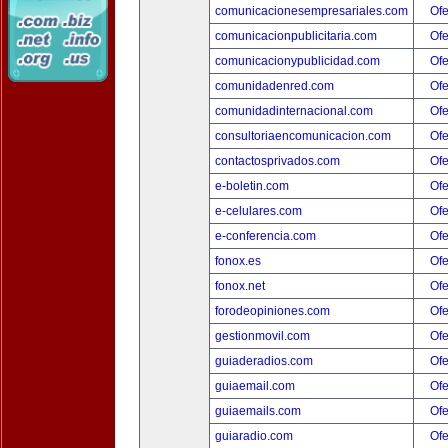
comunicacionesempresariales.com
Ofe
comunicacionpublicitaria.com
Ofe
comunicacionypublicidad.com
Ofe
comunidadenred.com
Ofe
comunidadinternacional.com
Ofe
consultoriaencomunicacion.com
Ofe
contactosprivados.com
Ofe
e-boletin.com
Ofe
e-celulares.com
Ofe
e-conferencia.com
Ofe
fonox.es
Ofe
fonox.net
Ofe
forodeopiniones.com
Ofe
gestionmovil.com
Ofe
guiaderadios.com
Ofe
guiaemail.com
Ofe
guiaemails.com
Ofe
guiaradio.com
Ofe