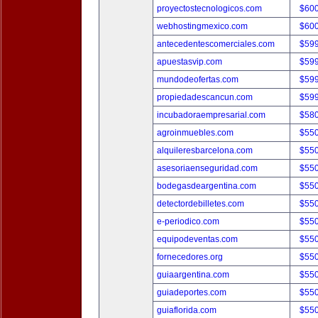
proyectostecnologicos.com
$60
webhostingmexico.com
$60
antecedentescomerciales.com
$59
apuestasvip.com
$59
mundodeofertas.com
$59
propiedadescancun.com
$59
incubadoraempresarial.com
$58
agroinmuebles.com
$55
alquileresbarcelona.com
$55
asesoriaenseguridad.com
$55
bodegasdeargentina.com
$55
detectordebilletes.com
$55
e-periodico.com
$55
equipodeventas.com
$55
fornecedores.org
$55
guiaargentina.com
$55
guiadeportes.com
$55
guiaflorida.com
$55