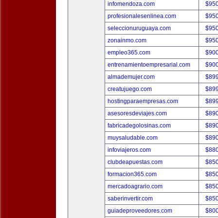
infomendoza.com
$95
profesionalesenlinea.com
$95
seleccionuruguaya.com
$95
zonainmo.com
$95
empleo365.com
$90
entrenamientoempresarial.com
$90
almademujer.com
$89
creatujuego.com
$89
hostingparaempresas.com
$89
asesoresdeviajes.com
$89
fabricadegolosinas.com
$89
muysaludable.com
$89
infoviajeros.com
$88
clubdeapuestas.com
$85
formacion365.com
$85
mercadoagrario.com
$85
saberinvertir.com
$85
guiadeproveedores.com
$80