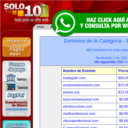
Dominios de la Categoría -
982 dominios en esta categ
Mostrando 1 de 150
Ver siguientes 150 >>
Nombre de Dominio
Preci
tradegate.com
$60,0
propiedadesmiami.com
$15,0
pymes.org
$15,0
bancoempresarial.com
$9,9
electrocoches.com
$8,9
multiconference.com
$8,9
oficinaprofesional.com
$8,9