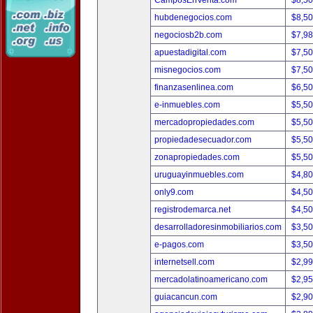
CamposEnVenta.com
$8,5
hubdenegocios.com
$8,5
negociosb2b.com
$7,9
apuestadigital.com
$7,5
misnegocios.com
$7,5
finanzasenlinea.com
$6,5
e-inmuebles.com
$5,5
mercadopropiedades.com
$5,5
propiedadesecuador.com
$5,5
zonapropiedades.com
$5,5
uruguayinmuebles.com
$4,8
only9.com
$4,5
registrodemarca.net
$4,5
desarrolladoresinmobiliarios.com
$3,5
e-pagos.com
$3,5
internetsell.com
$2,9
mercadolatinoamericano.com
$2,9
guiacancun.com
$2,9