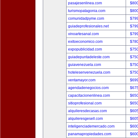
pasajesenlinea.com
$80
turismopatagonia.com
$80
comunidadpyme.com
$79
guiadeprofesionales.net
$79
vinoartesanal.com
$79
exitoeconomico.com
$78
expopublicidad.com
$75
guiadepuntadeleste.com
$75
guiavenezuela.com
$75
hotelesenvenezuela.com
$75
ventamayor.com
$69
agendadenegocios.com
$67
capacitacionenlinea.com
$65
sitioprofesional.com
$65
alquileresdecasas.com
$60
alquileresgesell.com
$60
inteligenciademercado.com
$60
panamapropiedades.com
$60