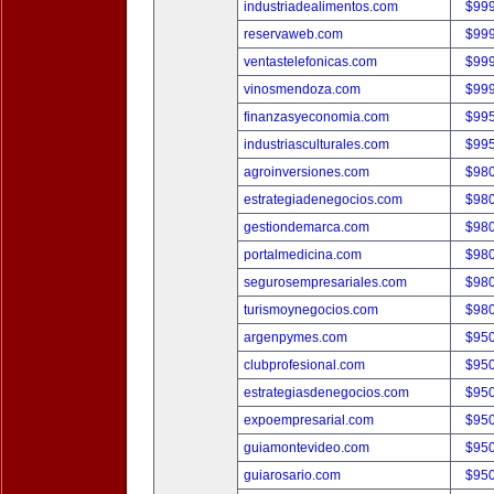
industriadealimentos.com
$99
reservaweb.com
$99
ventastelefonicas.com
$99
vinosmendoza.com
$99
finanzasyeconomia.com
$99
industriasculturales.com
$99
agroinversiones.com
$98
estrategiadenegocios.com
$98
gestiondemarca.com
$98
portalmedicina.com
$98
segurosempresariales.com
$98
turismoynegocios.com
$98
argenpymes.com
$95
clubprofesional.com
$95
estrategiasdenegocios.com
$95
expoempresarial.com
$95
guiamontevideo.com
$95
guiarosario.com
$95