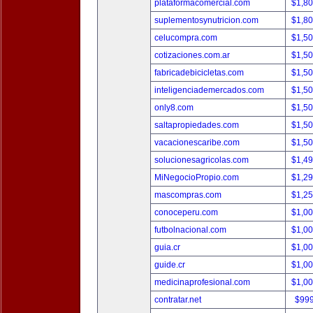
plataformacomercial.com
$1,8
suplementosynutricion.com
$1,8
celucompra.com
$1,5
cotizaciones.com.ar
$1,5
fabricadebicicletas.com
$1,5
inteligenciademercados.com
$1,5
only8.com
$1,5
saltapropiedades.com
$1,5
vacacionescaribe.com
$1,5
solucionesagricolas.com
$1,4
MiNegocioPropio.com
$1,2
mascompras.com
$1,2
conoceperu.com
$1,0
futbolnacional.com
$1,0
guia.cr
$1,0
guide.cr
$1,0
medicinaprofesional.com
$1,0
contratar.net
$99