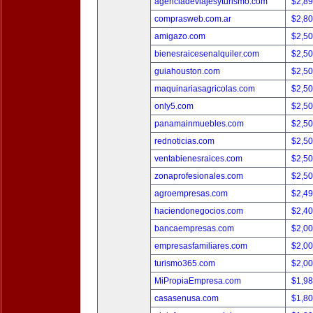
agenciadeviajesyturismo.com
$2,8
comprasweb.com.ar
$2,8
amigazo.com
$2,5
bienesraicesenalquiler.com
$2,5
guiahouston.com
$2,5
maquinariasagricolas.com
$2,5
only5.com
$2,5
panamainmuebles.com
$2,5
rednoticias.com
$2,5
ventabienesraices.com
$2,5
zonaprofesionales.com
$2,5
agroempresas.com
$2,4
haciendonegocios.com
$2,4
bancaempresas.com
$2,0
empresasfamiliares.com
$2,0
turismo365.com
$2,0
MiPropiaEmpresa.com
$1,9
casasenusa.com
$1,8